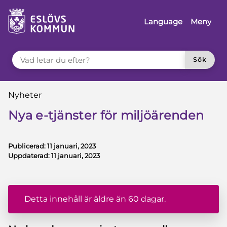
å till innehåll
Language
Meny
VAD LETAR DU EFTER?
Sök
Du är här:
Nyheter
Nya e-tjänster för miljöärenden
Publicerad:
11 januari, 2023
Uppdaterad:
11 januari, 2023
Detta innehåll är äldre än 60 dagar.