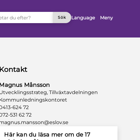
TAR DU EFTER?
Language
Meny
Sök
Kontakt
Magnus Månsson
Utvecklingsstrateg, Tillväxtavdelningen
Kommunledningskontoret
0413-624 72
072-531 62 72
magnus.mansson@eslov.se
Här kan du läsa mer om de 17