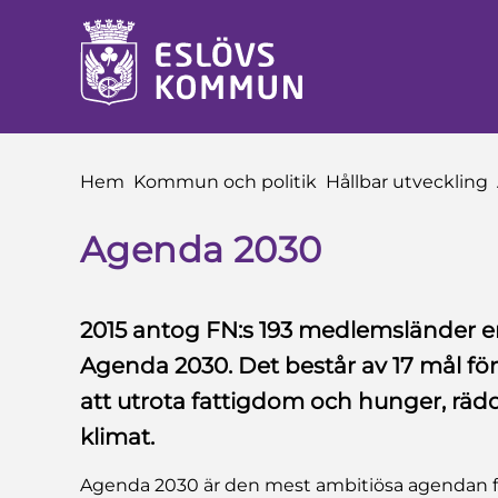
 till sidomeny
å till innehåll
Du är här:
Hem
Kommun och politik
Hållbar utveckling
Agenda 2030
2015 antog FN:s 193 medlemsländer e
Agenda 2030. Det består av 17 mål för 
att utrota fattigdom och hunger, räd
klimat.
Agenda 2030 är den mest ambitiösa agendan fö