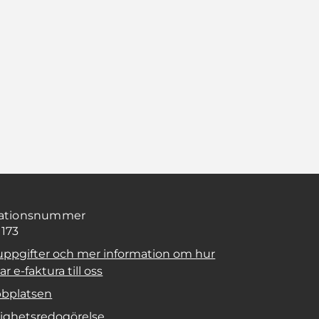
sationsnummer
1173
uppgifter och mer information om hur
r e-faktura till oss
bplatsen
lighetsredogörelse