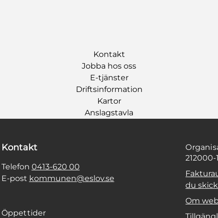
Kontakt
Jobba hos oss
E-tjänster
Driftsinformation
Kartor
Anslagstavla
Kontakt
Organi
212000-
Telefon
0413-620 00
Faktura
E-post
kommunen@eslov.se
du skicka
Om web
Öppettider
Tillgäng