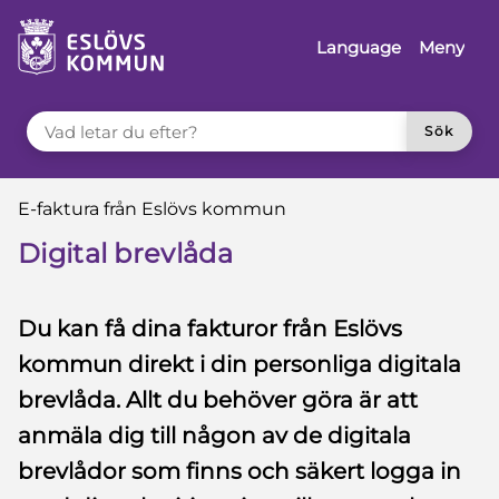
 till sidomeny
å till innehåll
Language
Meny
VAD LETAR DU EFTER?
Sök
Du är här:
E-faktura från Eslövs kommun
Digital brevlåda
Du kan få dina fakturor från Eslövs
kommun direkt i din personliga digitala
brevlåda. Allt du behöver göra är att
anmäla dig till någon av de digitala
brevlådor som finns och säkert logga in