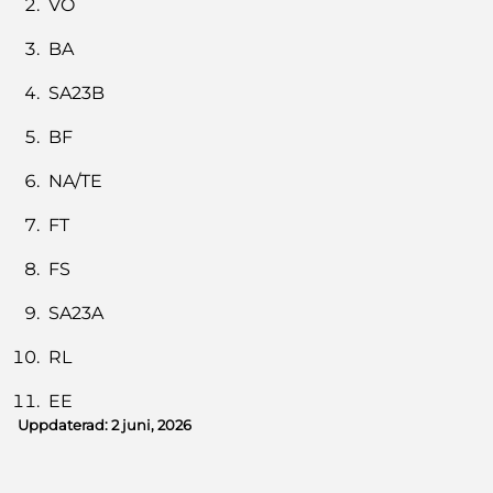
VO
BA
SA23B
BF
NA/TE
FT
FS
SA23A
RL
EE
Uppdaterad:
2 juni, 2026