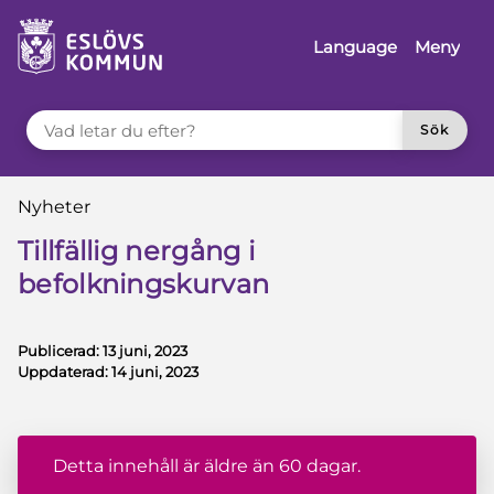
å till innehåll
Language
Meny
VAD LETAR DU EFTER?
Sök
Du är här:
Nyheter
Tillfällig nergång i
befolkningskurvan
Publicerad:
13 juni, 2023
Uppdaterad:
14 juni, 2023
Detta innehåll är äldre än 60 dagar.