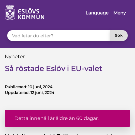
å till innehåll
Language
Meny
VAD LETAR DU EFTER?
Sök
Du är här:
Nyheter
Så röstade Eslöv i EU-valet
Publicerad:
10 juni, 2024
Uppdaterad:
12 juni, 2024
Detta innehåll är äldre än 60 dagar.