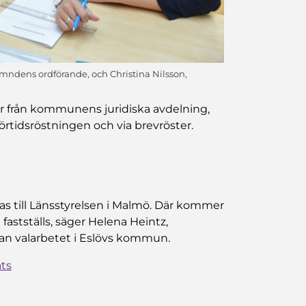
ndens ordförande, och Christina Nilsson,
 från kommunens juridiska avdelning,
förtidsröstningen och via brevröster.
as till Länsstyrelsen i Malmö. Där kommer
 fastställs, säger Helena Heintz,
n valarbetet i Eslövs kommun.
ats