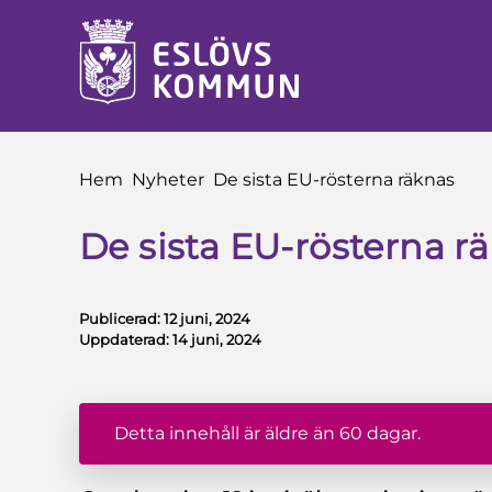
å till innehåll
Du är här:
Hem
Nyheter
De sista EU-rösterna räknas
De sista EU-rösterna r
Publicerad:
12 juni, 2024
Uppdaterad:
14 juni, 2024
Detta innehåll är äldre än 60 dagar.