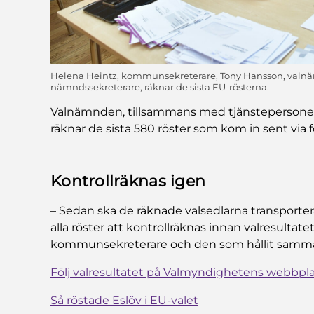
Helena Heintz, kommunsekreterare, Tony Hansson, valnäm
nämndssekreterare, räknar de sista EU-rösterna.
Valnämnden, tillsammans med tjänstepersoner
räknar de sista 580 röster som kom in sent via 
Kontrollräknas igen
– Sedan ska de räknade valsedlarna transporter
alla röster att kontrollräknas innan valresultatet
kommunsekreterare och den som hållit samma
Följ valresultatet på Valmyndighetens webbpl
Så röstade Eslöv i EU-valet