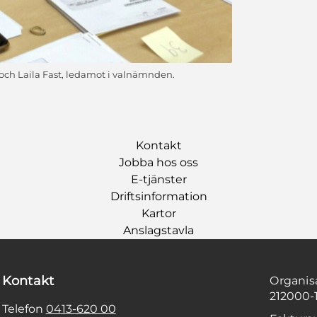
ch Laila Fast, ledamot i valnämnden.
Kontakt
Jobba hos oss
E-tjänster
Driftsinformation
Kartor
Anslagstavla
Kontakt
Organi
212000-
Telefon
0413-620 00