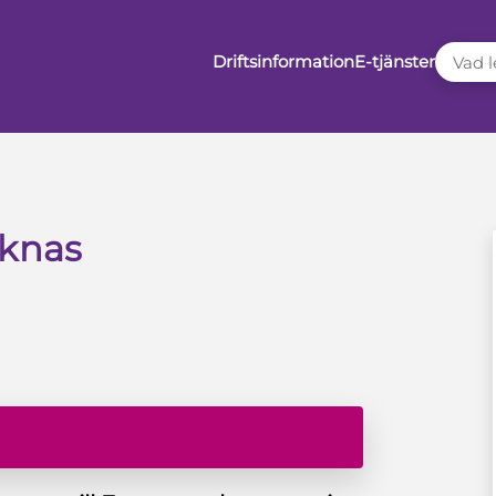
VAD LE
Driftsinformation
E-tjänster
äknas