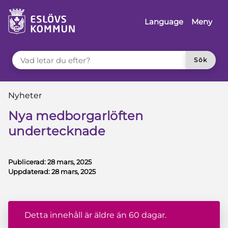
å till innehåll
Language
Meny
VAD LETAR DU EFTER?
Sök
Du är här:
Nyheter
Nya medborgarlöften
undertecknade
Publicerad:
28 mars, 2025
Uppdaterad:
28 mars, 2025
Detta innehåll är äldre än 60 dagar.