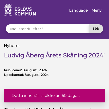
å till innehåll
Language
Meny
VAD LETAR DU EFTER?
Sök
Du är här:
Nyheter
Ludvig Åberg Årets Skåning 2024!
Publicerad:
8 augusti, 2024
Uppdaterad:
8 augusti, 2024
Detta innehåll är äldre än 60 dagar.