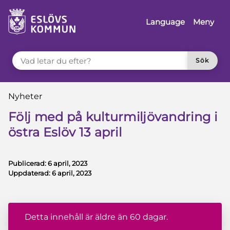
å till innehåll
Language
Meny
VAD LETAR DU EFTER?
Sök
Du är här:
Nyheter
Följ med på kulturmiljövandring i
östra Eslöv 13 april
Publicerad:
6 april, 2023
Uppdaterad:
6 april, 2023
Detta innehåll är äldre än 60 dagar.