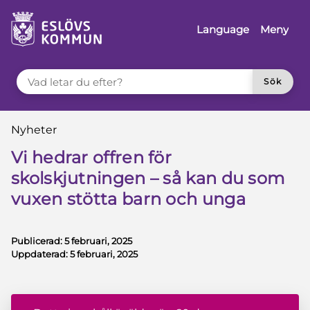
å till innehåll
Language
Meny
VAD LETAR DU EFTER?
Sök
Du är här:
Nyheter
Vi hedrar offren för
skolskjutningen – så kan du som
vuxen stötta barn och unga
Publicerad:
5 februari, 2025
Uppdaterad:
5 februari, 2025