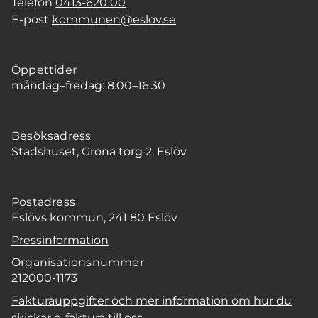
Telefon
0413-620 00
E-post
kommunen@eslov.se
Öppettider
måndag–fredag: 8.00–16.30
Besöksadress
Stadshuset, Gröna torg 2, Eslöv
Postadress
Eslövs kommun, 241 80 Eslöv
Pressinformation
Organisationsnummer
212000-1173
Fakturauppgifter och mer information om hur du
skickar e-faktura till oss