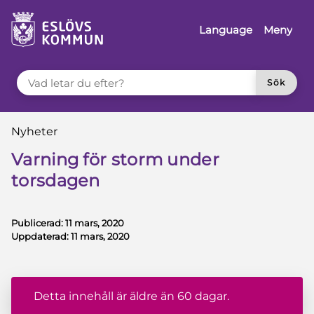
å till innehåll
Language
Meny
VAD LETAR DU EFTER?
Sök
Du är här:
Nyheter
Varning för storm under
torsdagen
Publicerad:
11 mars, 2020
Uppdaterad:
11 mars, 2020
Detta innehåll är äldre än 60 dagar.