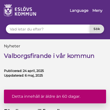
å till innehåll
Language
Meny
VAD LETAR DU EFTER?
Sök
Du är här:
Nyheter
Valborgsfirande i vår kommun
Publicerad:
24 april, 2025
Uppdaterad:
6 maj, 2025
Detta innehåll är äldre än 60 dagar.