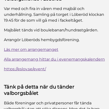
Var med och fira in våren med majbål och
underhållning. Samling på torget i Löberöd klockan
19.45 för de som vill gå med i fackeltåget.
Majbålet tänds vid boulebanan/hundrastgården.
Arrangör Löberöds hembygdsförening.
Läs mer om arrangemanget
Alla arrangemang hittar du i evenemangskalendern
https://eslov.se/event/
Tänk på detta när du tänder
valborgsbålet
Både föreningar och privatpersoner får tända
valborgbål utan att söka dispens. Men det är bara