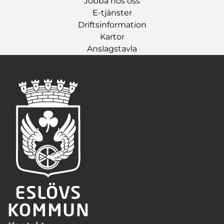
Jobba hos oss
E-tjänster
Driftsinformation
Kartor
Anslagstavla