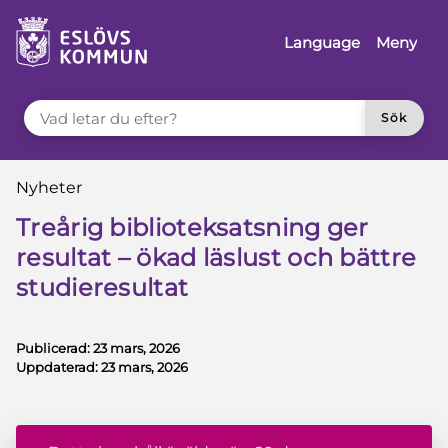
å till innehåll
Language
Meny
VAD LETAR DU EFTER?
Sök
Du är här:
Nyheter
Treårig biblioteksatsning ger
resultat – ökad läslust och bättre
studieresultat
Publicerad:
23 mars, 2026
Uppdaterad:
23 mars, 2026