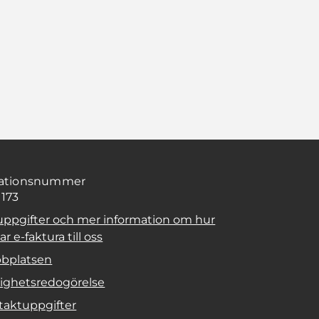
sationsnummer
1173
uppgifter och mer information om hur
r e-faktura till oss
bplatsen
lighetsredogörelse
taktuppgifter