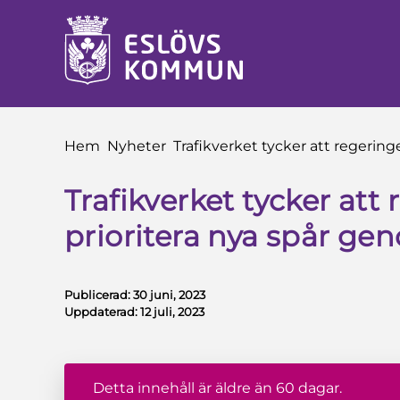
å till innehåll
Du är här:
Hem
Nyheter
Trafikverket tycker att regeri
Trafikverket tycker att
prioritera nya spår g
Publicerad:
30 juni, 2023
Uppdaterad:
12 juli, 2023
Detta innehåll är äldre än 60 dagar.