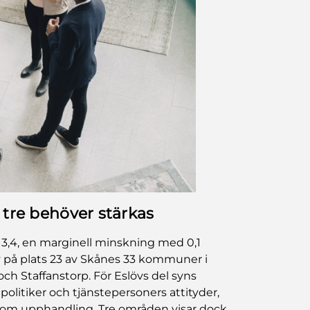
 tre behöver stärkas
3,4, en marginell minskning med 0,1
v på plats 23 av Skånes 33 kommuner i
och Staffanstorp. För Eslövs del syns
politiker och tjänstepersoners attityder,
inom upphandling. Tre områden visar dock