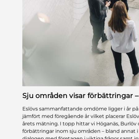
Sju områden visar förbättringar –
Eslövs sammanfattande omdöme ligger i år på 
jämfört med föregående år vilket placerar Eslö
årets mätning. I topp hittar vi Höganäs, Burlöv 
förbättringar inom sju områden – bland annat i 
dialogen med företagen i viktiga frågor samt 