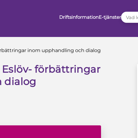
VAD LE
Driftsinformation
E-tjänster
 förbättringar inom upphandling och dialog
 Eslöv- förbättringar
 dialog