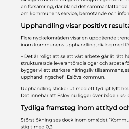
en försämring, däribland det sammanfattande 
om kommunens service, bemötande och informa
Upphandling visar positivt result
Flera nyckelområden visar en uppgående trend. 
inom kommunens upphandling, dialog med före
– Det är roligt att se att vårt arbete går åt rätt
strukturerade leverantörsdialoger och arbeta för
bygger vi ett starkare näringsliv tillsammans, 
upphandlingschef i Eslövs kommun.
Upphandling sticker ut med ett tydligt lyft: hela
Det innebär att Eslöv nu ligger över både riks
Tydliga framsteg inom attityd oc
Störst ökning ses dock inom området ”Kommunp
stigit med 0,3.