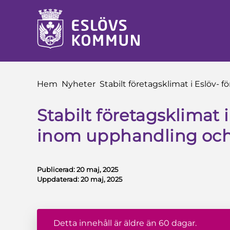
å till innehåll
Du är här:
Hem
Nyheter
Stabilt företagsklimat i Eslöv-
Stabilt företagsklimat i
inom upphandling och
Publicerad:
20 maj, 2025
Uppdaterad:
20 maj, 2025
Detta innehåll är äldre än 60 dagar.