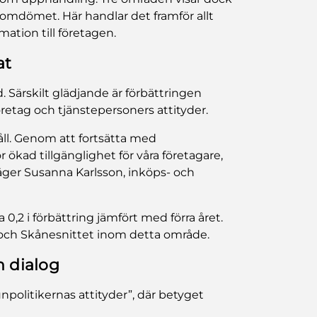
omdömet. Här handlar det framför allt
tion till företagen.
at
Särskilt glädjande är förbättringen
tag och tjänstepersoners attityder.
 håll. Genom att fortsätta med
 ökad tillgänglighet för våra företagare,
säger Susanna Karlsson, inköps- och
 0,2 i förbättring jämfört med förra året.
- och Skånesnittet inom detta område.
h dialog
olitikernas attityder”, där betyget