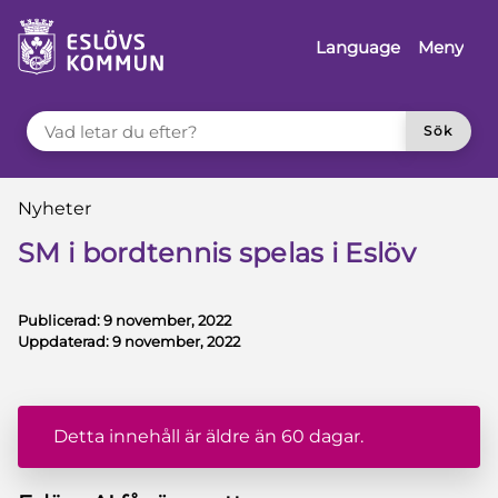
å till innehåll
Language
Meny
VAD LETAR DU EFTER?
Sök
Du är här:
Nyheter
SM i bordtennis spelas i Eslöv
Publicerad:
9 november, 2022
Uppdaterad:
9 november, 2022
Detta innehåll är äldre än 60 dagar.