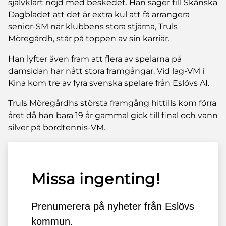
självklart nöjd med beskedet. Han säger till Skånska
Dagbladet att det är extra kul att få arrangera
senior-SM när klubbens stora stjärna, Truls
Möregårdh, står på toppen av sin karriär.
Han lyfter även fram att flera av spelarna på
damsidan har nått stora framgångar. Vid lag-VM i
Kina kom tre av fyra svenska spelare från Eslövs AI.
Truls Möregårdhs största framgång hittills kom förra
året då han bara 19 år gammal gick till final och vann
silver på bordtennis-VM.
Missa ingenting!
Prenumerera på nyheter från Eslövs
kommun.