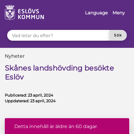
å till innehåll
Language
Meny
VAD LETAR DU EFTER?
Sök
Du är här:
Nyheter
Skånes landshövding besökte
Eslöv
Publicerad:
23 april, 2024
Uppdaterad:
23 april, 2024
Detta innehåll är äldre än 60 dagar.