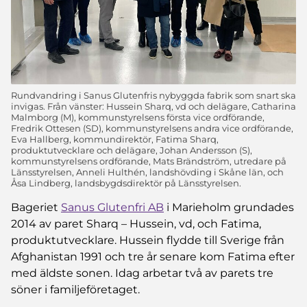
Rundvandring i Sanus Glutenfris nybyggda fabrik som snart ska
invigas. Från vänster: Hussein Sharq, vd och delägare, Catharina
Malmborg (M), kommunstyrelsens första vice ordförande,
Fredrik Ottesen (SD), kommunstyrelsens andra vice ordförande,
Eva Hallberg, kommundirektör, Fatima Sharq,
produktutvecklare och delägare, Johan Andersson (S),
kommunstyrelsens ordförande, Mats Brändström, utredare på
Länsstyrelsen, Anneli Hulthén, landshövding i Skåne län, och
Åsa Lindberg, landsbygdsdirektör på Länsstyrelsen.
Bageriet
Sanus Glutenfri AB
i Marieholm grundades
2014 av paret Sharq – Hussein, vd, och Fatima,
produktutvecklare. Hussein flydde till Sverige från
Afghanistan 1991 och tre år senare kom Fatima efter
med äldste sonen. Idag arbetar två av parets tre
söner i familjeföretaget.