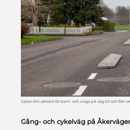
Gatan blir säkrare för barn- och unga på väg till och från s
Gång- och cykelväg på Åkerväge