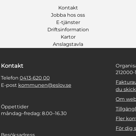
Kontakt
Jobba hos oss
E-tjänster
Driftsinformation
Kartor
Anslagstavla
Kontakt
Organi
212000-
Telefon
0413-620 00
Faktura
E-post
kommunen@eslov.se
du skicka
Om web
Öppettider
Tillgäng
måndag–fredag: 8.00–16.30
Fler kon
För dig
Besöksadress