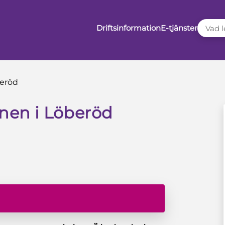
VAD LE
Driftsinformation
E-tjänster
beröd
rnen i Löberöd