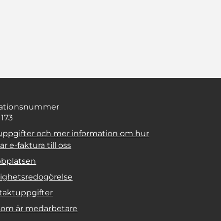
sationsnummer
1173
uppgifter och mer information om hur
r e-faktura till oss
bplatsen
lighetsredogörelse
taktuppgifter
 som är medarbetare