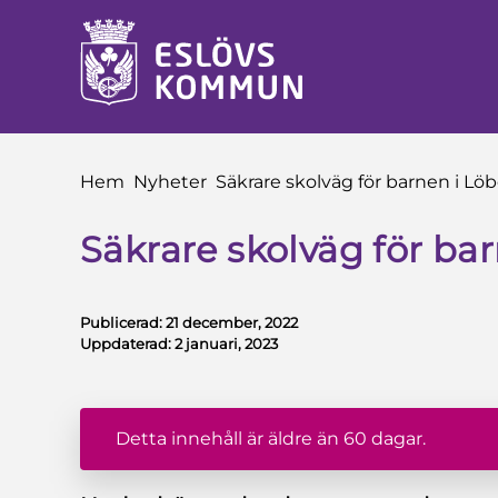
å till innehåll
Du är här:
Hem
Nyheter
Säkrare skolväg för barnen i Lö
Säkrare skolväg för ba
Publicerad:
21 december, 2022
Uppdaterad:
2 januari, 2023
Detta innehåll är äldre än 60 dagar.