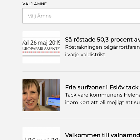
VÄLJ ÄMNE
Välj Ämne
Så röstade 50,3 procent a
Rösträkningen pågår fortfara
i varje valdistrikt.
Fria surfzoner i Eslöv tac
Tack vare kommunens Helena
inom kort att bli möjligt att surf
Välkommen till valnämn