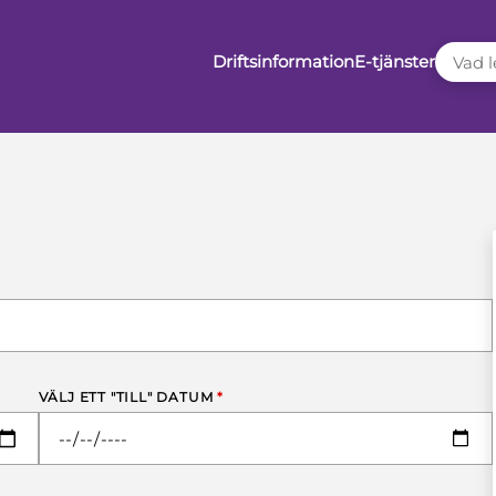
VAD LE
Driftsinformation
E-tjänster
VÄLJ ETT "TILL" DATUM
*