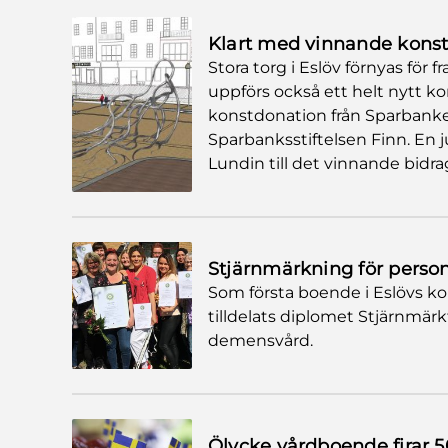
Klart med vinnande konst f
Stora torg i Eslöv förnyas för
uppförs också ett helt nytt k
konstdonation från Sparbank
Sparbanksstiftelsen Finn. En 
Lundin till det vinnande bidr
Stjärnmärkning för pers
Som första boende i Eslövs 
tilldelats diplomet Stjärnmä
demensvård.
Ölycke vårdboende firar 5