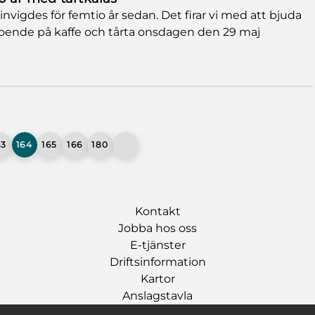
vigdes för femtio år sedan. Det firar vi med att bjuda
oende på kaffe och tårta onsdagen den 29 maj
63
164
165
166
180
Kontakt
Jobba hos oss
E-tjänster
Driftsinformation
Kartor
Anslagstavla