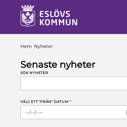
å till innehåll
Du är här:
Hem
Nyheter
Senaste nyheter
SÖK NYHETER
VÄLJ ETT "FRÅN" DATUM
*