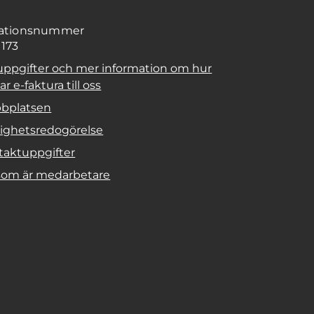
sationsnummer
1173
uppgifter och mer information om hur
r e-faktura till oss
bplatsen
lighetsredogörelse
taktuppgifter
 som är medarbetare