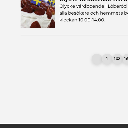
Ölycke vårdboende i Löberöd in
alla besökare och hemmets b
klockan 10.00-14.00.
1
162
1