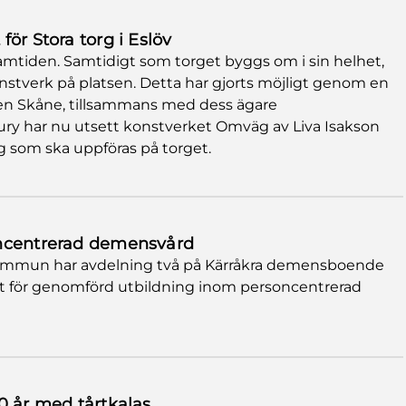
ör Stora torg i Eslöv
 framtiden. Samtidigt som torget byggs om i sin helhet,
onstverk på platsen. Detta har gjorts möjligt genom en
en Skåne, tillsammans med dess ägare
jury har nu utsett konstverket Omväg av Liva Isakson
ag som ska uppföras på torget.
oncentrerad demensvård
kommun har avdelning två på Kärråkra demensboende
rkt för genomförd utbildning inom personcentrerad
0 år med tårtkalas