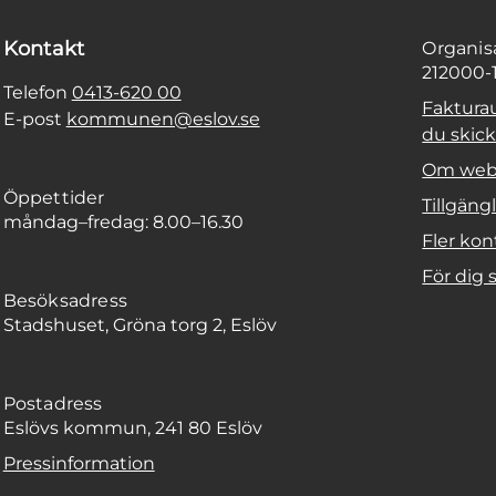
Kontakt
Organi
212000-
Telefon
0413-620 00
Faktura
E-post
kommunen@eslov.se
du skicka
Om web
Öppettider
Tillgäng
måndag–fredag: 8.00–16.30
Fler kon
För dig
Besöksadress
Stadshuset, Gröna torg 2, Eslöv
Postadress
Eslövs kommun, 241 80 Eslöv
Pressinformation