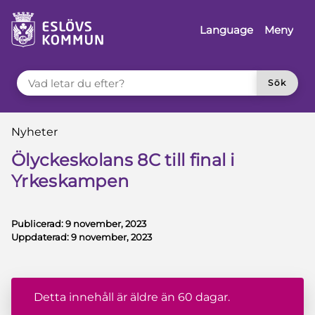
å till innehåll
Language
Meny
VAD LETAR DU EFTER?
Sök
Du är här:
Nyheter
Ölyckeskolans 8C till final i
Yrkeskampen
Publicerad:
9 november, 2023
Uppdaterad:
9 november, 2023
Detta innehåll är äldre än 60 dagar.