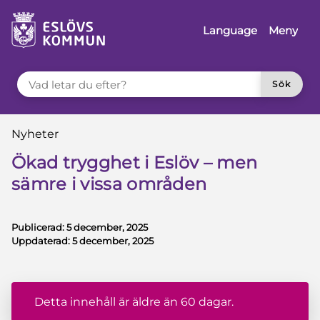
å till innehåll
Language
Meny
VAD LETAR DU EFTER?
Sök
Du är här:
Nyheter
Ökad trygghet i Eslöv – men
sämre i vissa områden
Publicerad:
5 december, 2025
Uppdaterad:
5 december, 2025
Detta innehåll är äldre än 60 dagar.