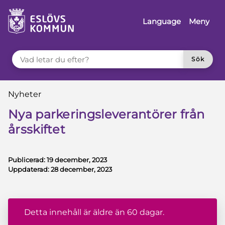
å till innehåll
Language
Meny
VAD LETAR DU EFTER?
Sök
Du är här:
Nyheter
Nya parkeringsleverantörer från
årsskiftet
Publicerad:
19 december, 2023
Uppdaterad:
28 december, 2023
Detta innehåll är äldre än 60 dagar.