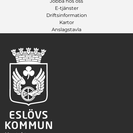
Jobba hos oss
E-tjänster
Driftsinformation
Kartor
Anslagstavla