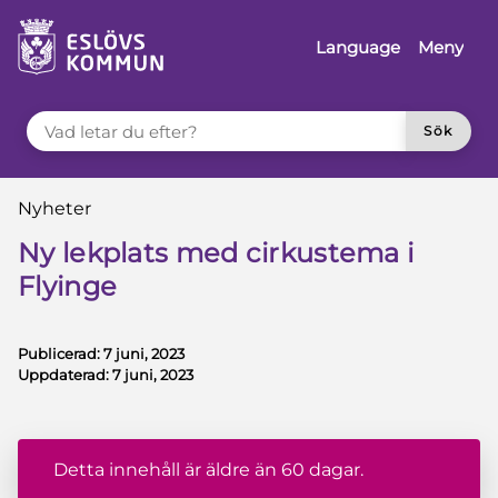
å till innehåll
Language
Meny
VAD LETAR DU EFTER?
Sök
Du är här:
Nyheter
Ny lekplats med cirkustema i
Flyinge
Publicerad:
7 juni, 2023
Uppdaterad:
7 juni, 2023
Detta innehåll är äldre än 60 dagar.