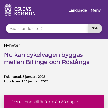
å till innehåll
Language
Meny
VAD LETAR DU EFTER?
Sök
Du är här:
Nyheter
Nu kan cykelvägen byggas
mellan Billinge och Röstånga
Publicerad:
8 januari, 2025
Uppdaterad:
16 januari, 2025
Detta innehåll är äldre än 60 dagar.