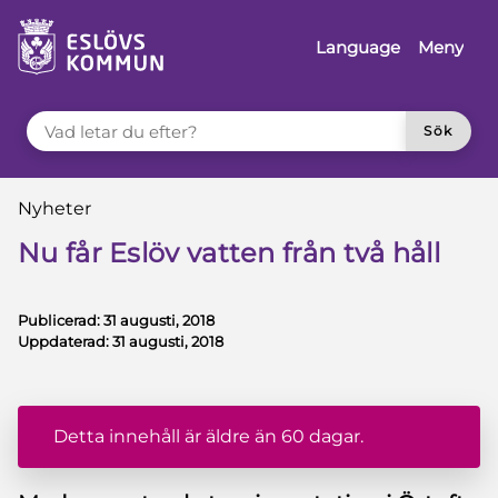
å till innehåll
Language
Meny
VAD LETAR DU EFTER?
Sök
Du är här:
Nyheter
Nu får Eslöv vatten från två håll
Publicerad:
31 augusti, 2018
Uppdaterad:
31 augusti, 2018
Detta innehåll är äldre än 60 dagar.