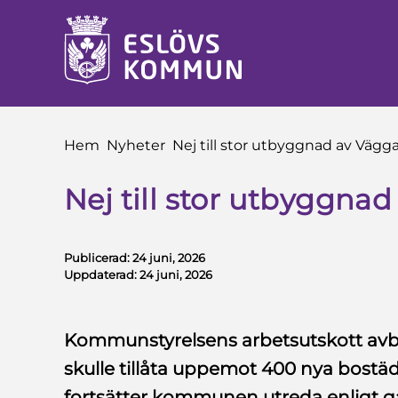
å till innehåll
Du är här:
Hem
Nyheter
Nej till stor utbyggnad av Vägg
Nej till stor utbyggna
Publicerad:
24 juni, 2026
Uppdaterad:
24 juni, 2026
Kommunstyrelsens arbetsutskott av
skulle tillåta uppemot 400 nya bostäde
fortsätter kommunen utreda enligt gä