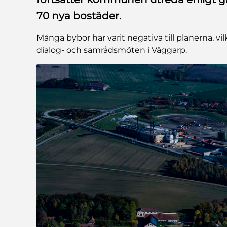
70 nya bostäder.
Många bybor har varit negativa till planerna, v
dialog- och samrådsmöten i Väggarp.