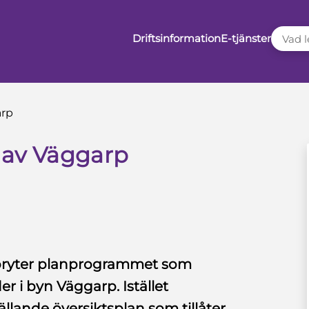
VAD LE
Driftsinformation
E-tjänster
arp
d av Väggarp
bryter planprogrammet som
r i byn Väggarp. Istället
llande översiktsplan som tillåter