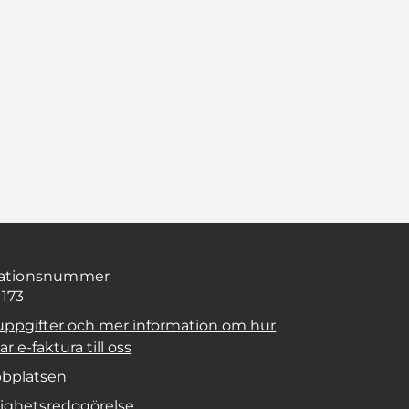
sationsnummer
1173
uppgifter och mer information om hur
r e-faktura till oss
bplatsen
lighetsredogörelse