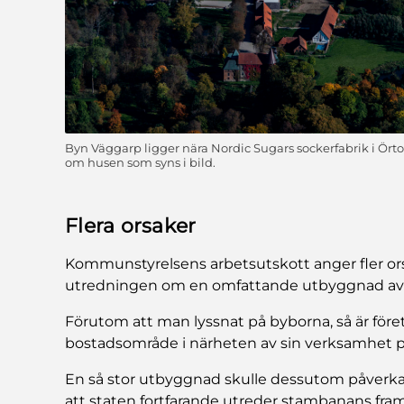
Byn Väggarp ligger nära Nordic Sugars sockerfabrik i Ört
om husen som syns i bild.
Flera orsaker
Kommunstyrelsens arbetsutskott anger fler orsa
utredningen om en omfattande utbyggnad av by
Förutom att man lyssnat på byborna, så är föret
bostadsområde i närheten av sin verksamhet på
En så stor utbyggnad skulle dessutom påverka 
att staten fortfarande utreder stambanans fram