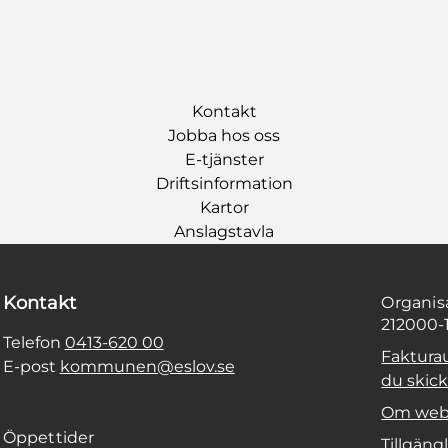
Kontakt
Jobba hos oss
E-tjänster
Driftsinformation
Kartor
Anslagstavla
Kontakt
Organi
212000-
Telefon
0413-620 00
Faktura
E-post
kommunen@eslov.se
du skicka
Om web
Öppettider
Tillgäng