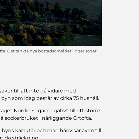
ofta. Det tänkta nya bostadsområdet ligger söder
ker till att inte gå vidare med
n som idag består av cirka 75 hushåll.
aget Nordic Sugar negativt till ett större
 sockerbruket i närliggande Örtofta.
byns karaktär och man hänvisar även till
tida sträckning.