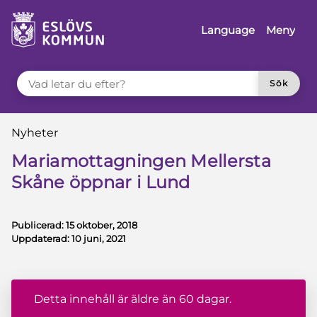
å till innehåll
Language
Meny
VAD LETAR DU EFTER?
Sök
Du är här:
Nyheter
Mariamottagningen Mellersta
Skåne öppnar i Lund
Publicerad:
15 oktober, 2018
Uppdaterad:
10 juni, 2021
Detta innehåll är äldre än 60 dagar.