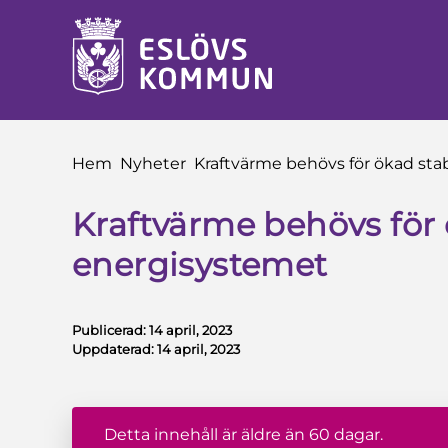
å till innehåll
Du är här:
Hem
Nyheter
Kraftvärme behövs för ökad stab
Kraftvärme behövs för ö
energisystemet
Publicerad:
14 april, 2023
Uppdaterad:
14 april, 2023
Detta innehåll är äldre än 60 dagar.