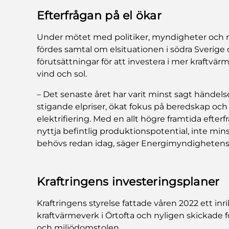
Efterfrågan på el ökar
Under mötet med politiker, myndigheter och nä
fördes samtal om elsituationen i södra Sverig
förutsättningar för att investera i mer kraftv
vind och sol.
– Det senaste året har varit minst sagt hände
stigande elpriser, ökat fokus på beredskap oc
elektrifiering. Med en allt högre framtida efterf
nyttja befintlig produktionspotential, inte min
behövs redan idag, säger Energimyndighetens 
Kraftringens investeringsplaner
Kraftringens styrelse fattade våren 2022 ett in
kraftvärmeverk i Örtofta och nyligen skickade fö
och miljödomstolen.