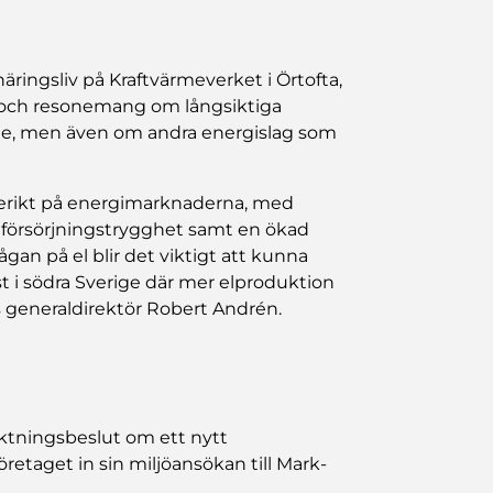
ringsliv på Kraftvärmeverket i Örtofta,
e och resonemang om långsiktiga
ärme, men även om andra energislag som
lserikt på energimarknaderna, med
h försörjningstrygghet samt en ökad
rågan på el blir det viktigt att kunna
st i södra Sverige där mer elproduktion
generaldirektör Robert Andrén.
riktningsbeslut om ett nytt
retaget in sin miljöansökan till Mark-