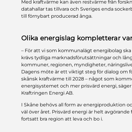
Med kraftvärme kan även restvärme från forskn
datahallar tas tillvara och Sveriges enda sockerb
till förnybart producerad ånga.
Olika energislag kompletterar va
– För att vi som kommunalägt energibolag ska 
krävs tydliga marknadsförutsättningar och lån
kommuner, regionen, myndigheter, näringslivet
Dagens möte är ett viktigt steg för dialog om 
skånsk kraftvärme till 2028 – något som kommer a
energisystemet och mer prisvärd energi, säger 
Kraftringen Energi AB.
I Skåne behövs all form av energiproduktion oc
väl över året. Prisvärd energi är helt avgörande
fortsatt bra region att leva och bo i.