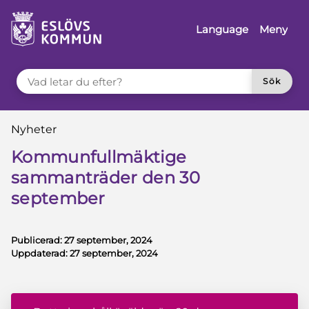
å till innehåll
Language
Meny
VAD LETAR DU EFTER?
Sök
Du är här:
Nyheter
Kommunfullmäktige
sammanträder den 30
september
Publicerad:
27 september, 2024
Uppdaterad:
27 september, 2024