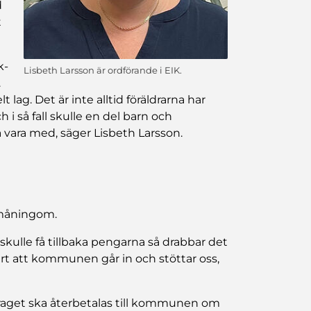
d
t
k-
Lisbeth Larsson är ordförande i EIK.
.
lag. Det är inte alltid föräldrarna har
 i så fall skulle en del barn och
vara med, säger Lisbeth Larsson.
småningom.
skulle få tillbaka pengarna så drabbar det
värt att kommunen går in och stöttar oss,
draget ska återbetalas till kommunen om