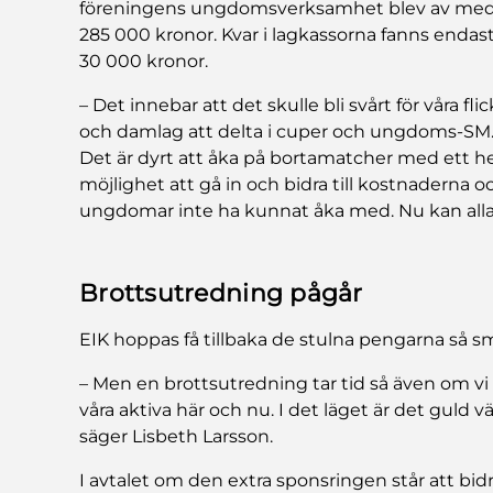
föreningens ungdomsverksamhet blev av me
285 000 kronor. Kvar i lagkassorna fanns endas
30 000 kronor.
– Det innebar att det skulle bli svårt för våra flic
och damlag att delta i cuper och ungdoms-SM
Det är dyrt att åka på bortamatcher med ett helt 
möjlighet att gå in och bidra till kostnaderna och
ungdomar inte ha kunnat åka med. Nu kan alla 
Brottsutredning pågår
EIK hoppas få tillbaka de stulna pengarna så 
– Men en brottsutredning tar tid så även om vi 
våra aktiva här och nu. I det läget är det guld 
säger Lisbeth Larsson.
I avtalet om den extra sponsringen står att bi