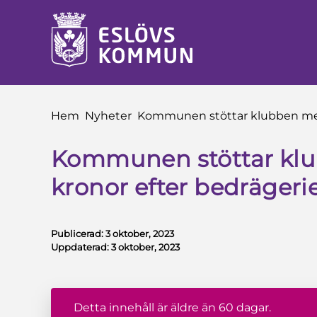
å till innehåll
Du är här:
Hem
Nyheter
Kommunen stöttar klubben med
Kommunen stöttar kl
kronor efter bedrägeri
Publicerad:
3 oktober, 2023
Uppdaterad:
3 oktober, 2023
Detta innehåll är äldre än 60 dagar.