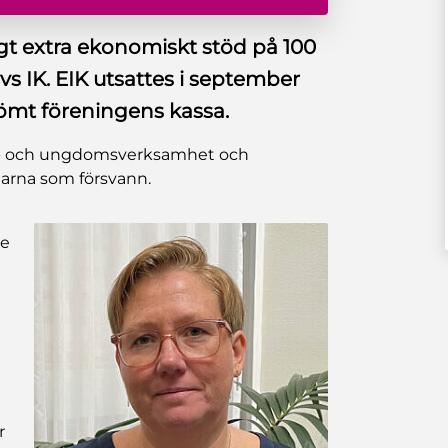
igt extra ekonomiskt stöd på 100
vs IK. EIK utsattes i september
 tömt föreningens kassa.
rn- och ungdomsverksamhet och
ngarna som försvann.
te
r