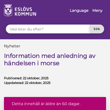
å till innehåll
Language
Meny
VAD LETAR DU EFTER?
Sök
Du är här:
Nyheter
Information med anledning av
händelsen i morse
Publicerad:
22 oktober, 2025
Uppdaterad:
22 oktober, 2025
Detta innehåll är äldre än 60 dagar.