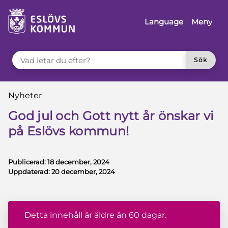
å till innehåll
Language
Meny
VAD LETAR DU EFTER?
Sök
Du är här:
Nyheter
God jul och Gott nytt år önskar vi
på Eslövs kommun!
Publicerad:
18 december, 2024
Uppdaterad:
20 december, 2024
Detta innehåll är äldre än 60 dagar.