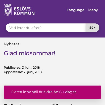
å till innehåll
Language
Meny
VAD LETAR DU EFTER?
Sök
Du är här:
Nyheter
Glad midsommar!
Publicerad:
21 juni, 2018
Uppdaterad:
21 juni, 2018
Detta innehåll är äldre än 60 dagar.