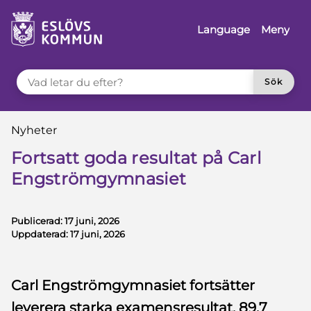
å till innehåll
Language
Meny
VAD LETAR DU EFTER?
Sök
Du är här:
Nyheter
Fortsatt goda resultat på Carl
Engströmgymnasiet
Publicerad:
17 juni, 2026
Uppdaterad:
17 juni, 2026
Carl Engströmgymnasiet fortsätter
leverera starka examensresultat. 89,7