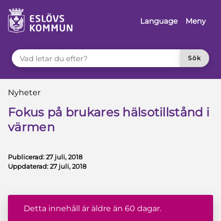
å till innehåll
Language
Meny
VAD LETAR DU EFTER?
Sök
Du är här:
Nyheter
Fokus på brukares hälsotillstånd i
värmen
Publicerad:
27 juli, 2018
Uppdaterad:
27 juli, 2018
Detta innehåll är äldre än 60 dagar.