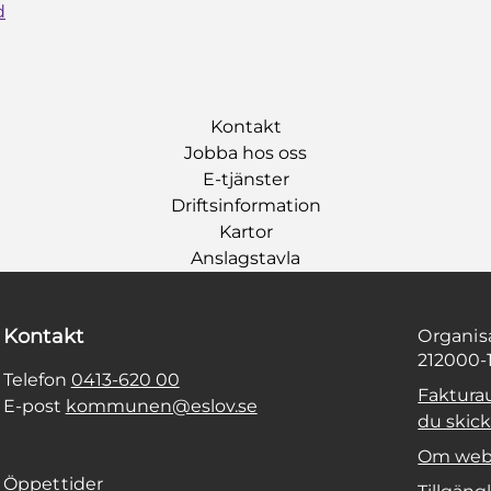
d
Kontakt
Jobba hos oss
E-tjänster
Driftsinformation
Kartor
Anslagstavla
Kontakt
Organi
212000-
Telefon
0413-620 00
Faktura
E-post
kommunen@eslov.se
du skicka
Om web
Öppettider