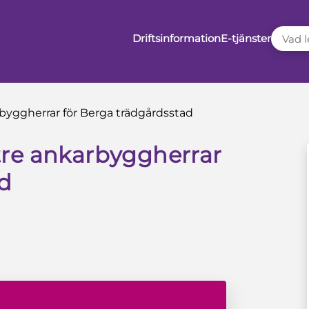
VAD LE
Driftsinformation
E-tjänster
byggherrar för Berga trädgårdsstad
re ankarbyggherrar
ad