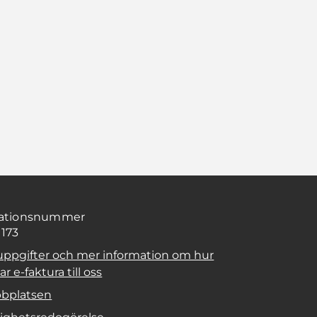
sationsnummer
1173
uppgifter och mer information om hur
r e-faktura till oss
bplatsen