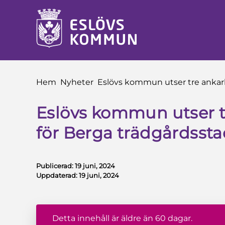
å till innehåll
Du är här:
Hem
Nyheter
Eslövs kommun utser tre ankar
Eslövs kommun utser t
för Berga trädgårdsst
Publicerad:
19 juni, 2024
Uppdaterad:
19 juni, 2024
Detta innehåll är äldre än 60 dagar.