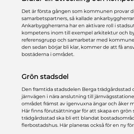
Det är första gången som kommunen provar det 
samarbetspartners, så kallade ankarbyggherrar, 
Ankarbyggherrarna har en aktivare roll i stads
kompetens inom till exempel arkitektur och b
referensgrupp och samarbetar med kommunen i
den sedan börjar bli klar, kommer de att få ansv
bostäderna i området.
Grön stadsdel
Den framtida stadsdelen Berga trädgårdsstad o
järnvägen i nära anslutning till järnvägsstatio
området främst av igenvuxna ängar och åker m
Här finns förutsättningar för att skapa en grö
trädgårdsstad ska bli ett blandat bostadsområd
flerbostadshus. Här planeras också för en ny för