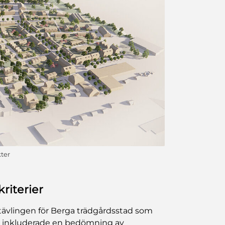
kter
riterier
tävlingen för Berga trädgårdsstad som
n inkluderade en bedömning av