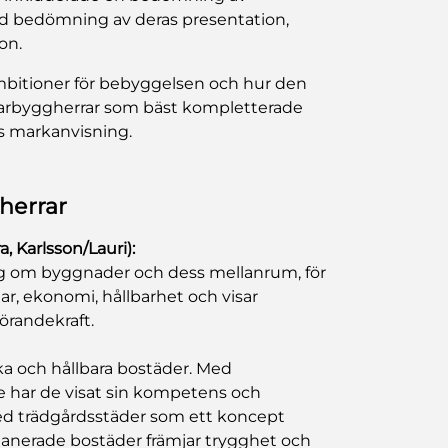
ad bedömning av deras presentation,
on.
mbitioner för bebyggelsen och hur den
ankarbyggherrar som bäst kompletterade
ts markanvisning.
herrar
, Karlsson/Lauri):
rg om byggnader och dess mellanrum, för
ar, ekonomi, hållbarhet och visar
randekraft.
ka och hållbara bostäder. Med
 har de visat sin kompetens och
d trädgårdsstäder som ett koncept
lanerade bostäder främjar trygghet och