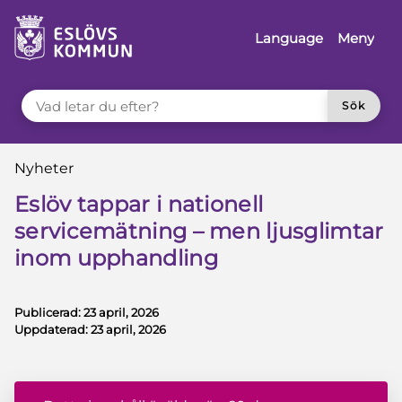
å till innehåll
Language
Meny
VAD LETAR DU EFTER?
Sök
Du är här:
Nyheter
Eslöv tappar i nationell
servicemätning – men ljusglimtar
inom upphandling
Publicerad:
23 april, 2026
Uppdaterad:
23 april, 2026