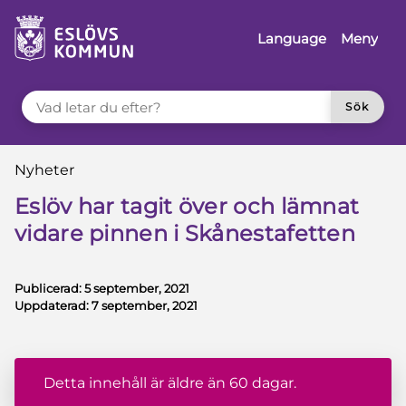
å till innehåll
Language
Meny
VAD LETAR DU EFTER?
Sök
Du är här:
Nyheter
Eslöv har tagit över och lämnat
vidare pinnen i Skånestafetten
Publicerad:
5 september, 2021
Uppdaterad:
7 september, 2021
Detta innehåll är äldre än 60 dagar.