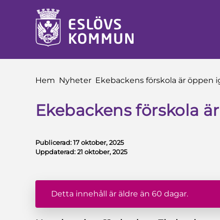
å till innehåll
Du är här:
Hem
Nyheter
Ekebackens förskola är öppen 
Ekebackens förskola ä
Publicerad:
17 oktober, 2025
Uppdaterad:
21 oktober, 2025
Detta innehåll är äldre än 60 dagar.