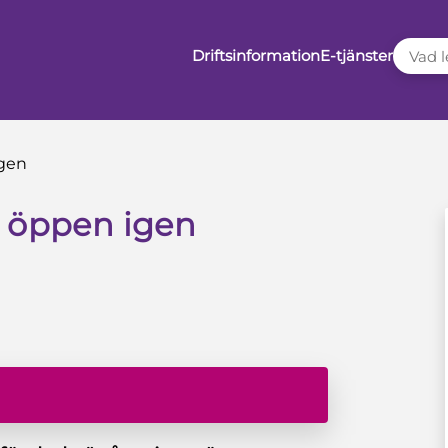
VAD LE
Driftsinformation
E-tjänster
igen
r öppen igen