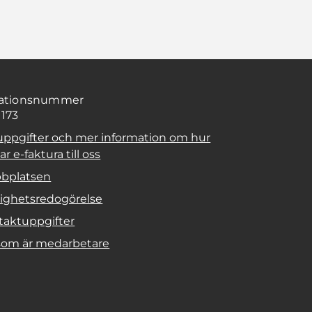
sationsnummer
1173
uppgifter och mer information om hur
r e-faktura till oss
bplatsen
lighetsredogörelse
taktuppgifter
 som är medarbetare