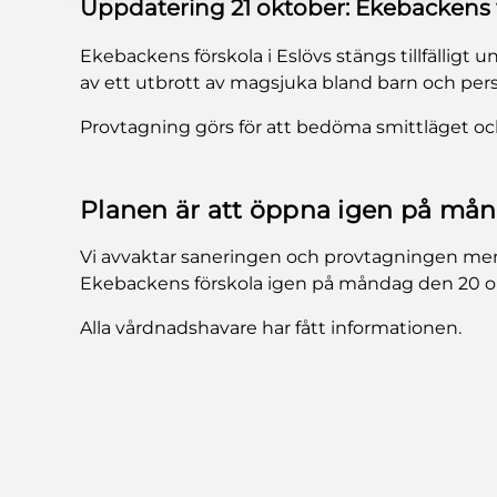
Uppdatering 21 oktober: Ekebackens f
Ekebackens förskola i Eslövs stängs tillfälligt
av ett utbrott av magsjuka bland barn och pers
Provtagning görs för att bedöma smittläget och s
Planen är att öppna igen på må
Vi avvaktar saneringen och provtagningen me
Ekebackens förskola igen på måndag den 20 o
Alla vårdnadshavare har fått informationen.