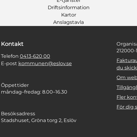
E-tjänster
Driftsinformation
Kartor
Anslagstavla
Kontakt
Organi
212000-
Telefon
0413-620 00
Faktura
E-post
kommunen@eslov.se
du skicka
Om web
Öppettider
Tillgäng
måndag–fredag: 8.00–16.30
Fler kon
För dig
Besöksadress
Stadshuset, Gröna torg 2, Eslöv