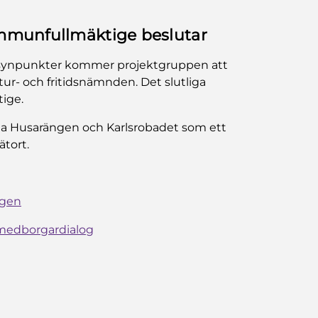
mmunfullmäktige beslutar
och synpunkter kommer projektgruppen att
tur- och fritidsnämnden. Det slutliga
ige.
liga Husarängen och Karlsrobadet som ett
ätort.
ngen
medborgardialog