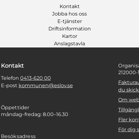
Kontakt
Jobba hos oss
E-tjänster
Driftsinformation
Kartor
Anslagstavla
Kontakt
Organi
212000-
Telefon
0413-620 00
Faktura
E-post
kommunen@eslov.se
du skicka
Om web
Öppettider
Tillgäng
måndag–fredag: 8.00–16.30
Fler kon
För dig
Besöksadress