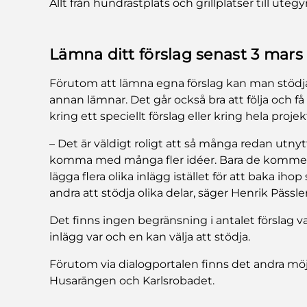
Allt från hundrastplats och grillplatser till ute
Lämna ditt förslag senast 3 mars
Förutom att lämna egna förslag kan man stödja
annan lämnar. Det går också bra att följa och f
kring ett speciellt förslag eller kring hela projek
– Det är väldigt roligt att så många redan utnytt
komma med många fler idéer. Bara de kommer in
lägga flera olika inlägg istället för att baka ihop 
andra att stödja olika delar, säger Henrik Pässler
Det finns ingen begränsning i antalet förslag 
inlägg var och en kan välja att stödja.
Förutom via dialogportalen finns det andra möjl
Husarängen och Karlsrobadet.