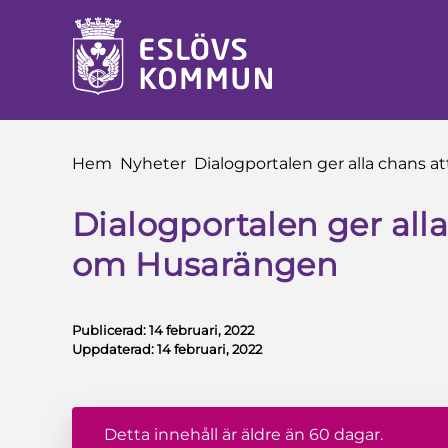
å till innehåll
Du är här:
Hem
Nyheter
Dialogportalen ger alla chans a
Dialogportalen ger alla 
om Husarängen
Publicerad:
14 februari, 2022
Uppdaterad:
14 februari, 2022
Detta innehåll är äldre än 60 dagar.