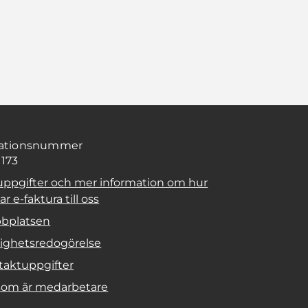
sationsnummer
1173
uppgifter och mer information om hur
r e-faktura till oss
bplatsen
lighetsredogörelse
taktuppgifter
 som är medarbetare