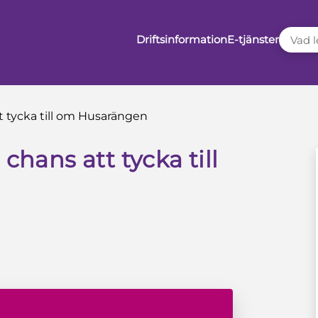
VAD LE
Driftsinformation
E-tjänster
tt tycka till om Husarängen
chans att tycka till