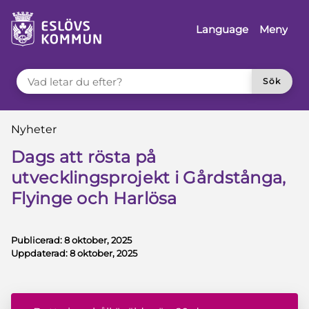
å till innehåll
Language
Meny
VAD LETAR DU EFTER?
Sök
Du är här:
Nyheter
Dags att rösta på
utvecklingsprojekt i Gårdstånga,
Flyinge och Harlösa
Publicerad:
8 oktober, 2025
Uppdaterad:
8 oktober, 2025