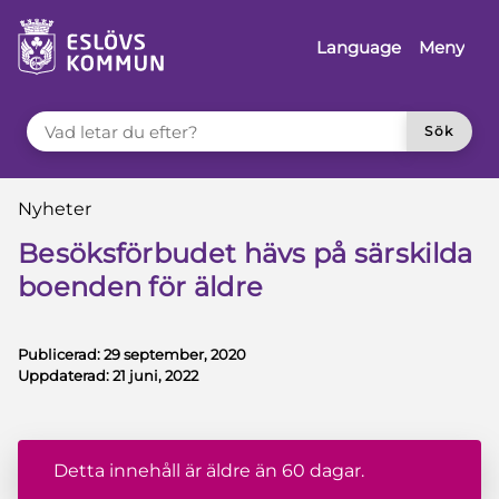
å till innehåll
Language
Meny
VAD LETAR DU EFTER?
Sök
Du är här:
Nyheter
Besöksförbudet hävs på särskilda
boenden för äldre
Publicerad:
29 september, 2020
Uppdaterad:
21 juni, 2022
Detta innehåll är äldre än 60 dagar.