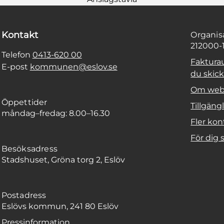
Kontakt
Organi
212000-
Telefon
0413-620 00
Faktura
E-post
kommunen@eslov.se
du skicka
Om web
Öppettider
Tillgäng
måndag–fredag: 8.00–16.30
Fler kon
För dig
Besöksadress
Stadshuset, Gröna torg 2, Eslöv
Postadress
Eslövs kommun, 241 80 Eslöv
Pressinformation