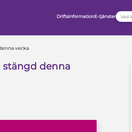
VAD LE
Driftsinformation
E-tjänster
 denna vecka
g stängd denna