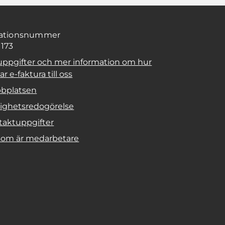
sationsnummer
1173
uppgifter och mer information om hur
r e-faktura till oss
bplatsen
lighetsredogörelse
taktuppgifter
 som är medarbetare