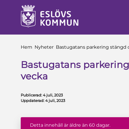
å till innehåll
Du är här:
Hem
Nyheter
Bastugatans parkering stängd
Bastugatans parkerin
vecka
Publicerad:
4 juli, 2023
Uppdaterad:
4 juli, 2023
Detta innehåll är äldre än 60 dagar.