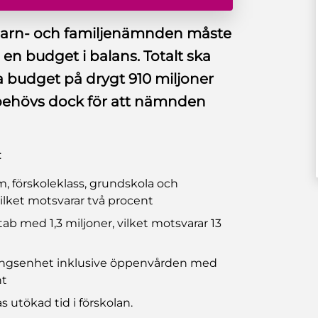
 barn- och familjenämnden måste
 en budget i balans. Totalt ska
a budget på drygt 910 miljoner
 behövs dock för att nämnden
:
em, förskoleklass, grundskola och
ilket motsvarar två procent
b med 1,3 miljoner, vilket motsvarar 13
ningsenhet inklusive öppenvården med
nt
 utökad tid i förskolan.