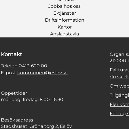
Jobba hos oss
E-tjänster
Driftsinformation
Kartor
Anslagstavla
Kontakt
Organi
212000-
Telefon
0413-620 00
Faktura
E-post
kommunen@eslov.se
du skicka
Om web
Öppettider
Tillgäng
måndag–fredag: 8.00–16.30
Fler kon
För dig
Besöksadress
Stadshuset, Gröna torg 2, Eslöv