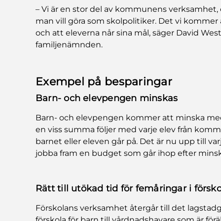
– Vi är en stor del av kommunens verksamhet, 
man vill göra som skolpolitiker. Det vi kommer a
och att eleverna når sina mål, säger David West
familjenämnden.
Exempel på besparingar
Barn- och elevpengen minskas
Barn- och elevpengen kommer att minska med 
en viss summa följer med varje elev från kommu
barnet eller eleven går på. Det är nu upp till va
jobba fram en budget som går ihop efter mins
Rätt till utökad tid för femåringar i försk
Förskolans verksamhet återgår till det lagsta
förskola för barn till vårdnadshavare som är för