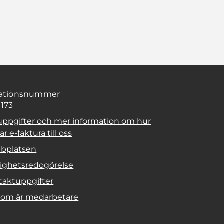
sationsnummer
1173
uppgifter och mer information om hur
r e-faktura till oss
bplatsen
lighetsredogörelse
taktuppgifter
 som är medarbetare