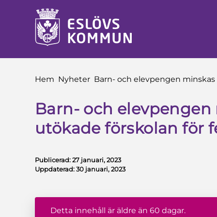
å till innehåll
Du är här:
Hem
Nyheter
Barn- och elevpengen minskas o
Barn- och elevpengen
utökade förskolan för 
Publicerad:
27 januari, 2023
Uppdaterad:
30 januari, 2023
Detta innehåll är äldre än 60 dagar.