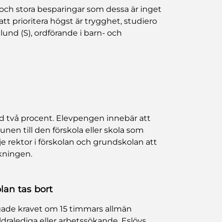
och stora besparingar som dessa är inget
tt prioritera högst är trygghet, studiero
lund (S), ordförande i barn- och
två procent. Elevpengen innebär att
nen till den förskola eller skola som
rje rektor i förskolan och grundskolan att
kningen.
olan tas bort
dgade kravet om 15 timmars allmän
äldralediga eller arbetssökande. Eslövs