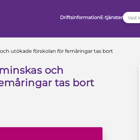
VAD LE
Driftsinformation
E-tjänster
ch utökade förskolan för femåringar tas bort
 minskas och
femåringar tas bort