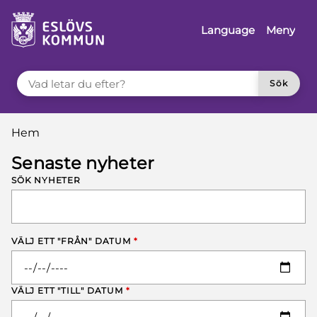
å till innehåll
Language
Meny
VAD LETAR DU EFTER?
Sök
Du är här:
Hem
Senaste nyheter
SÖK NYHETER
VÄLJ ETT "FRÅN" DATUM
*
VÄLJ ETT "TILL" DATUM
*