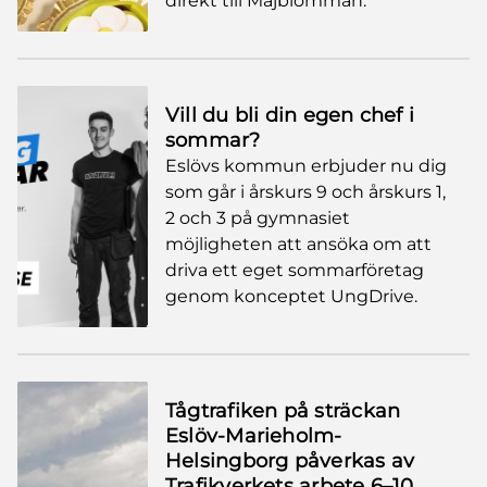
direkt till Majblomman.
Vill du bli din egen chef i
sommar?
Eslövs kommun erbjuder nu dig
som går i årskurs 9 och årskurs 1,
2 och 3 på gymnasiet
möjligheten att ansöka om att
driva ett eget sommarföretag
genom konceptet UngDrive.
Tågtrafiken på sträckan
Eslöv-Marieholm-
Helsingborg påverkas av
Trafikverkets arbete 6–10