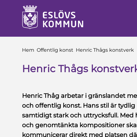
å till innehåll
Du är här:
Hem
Offentlig konst
Henric Thågs konstverk
Henric Thågs konstver
Henric Thåg arbetar i gränslandet mell
och offentlig konst. Hans stil är tydl
samtidigt stark och uttrycksfull. Med h
och genomtänkta kompositioner ska
kommunicerar direkt med platsen där