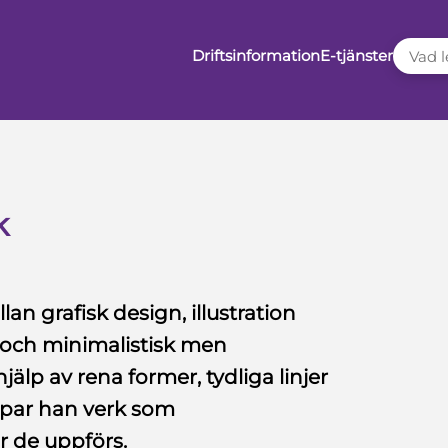
VAD LE
Driftsinformation
E-tjänster
k
an grafisk design, illustration
ig och minimalistisk men
jälp av rena former, tydliga linjer
par han verk som
 de uppförs.