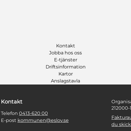
Kontakt
Jobba hos oss
E-tjänster
Driftsinformation
Kartor
Anslagstavla
Kontakt
Organi
212000-
Telefon
0413-620 00
Faktura
E-post
kommunen@eslov.se
du skicka