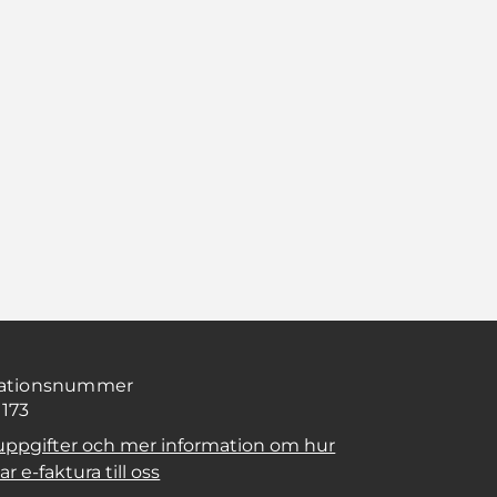
sationsnummer
1173
uppgifter och mer information om hur
r e-faktura till oss