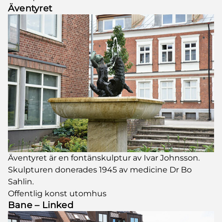
Äventyret
Äventyret är en fontänskulptur av Ivar Johnsson.
Skulpturen donerades 1945 av medicine Dr Bo
Sahlin.
Offentlig konst utomhus
Bane – Linked