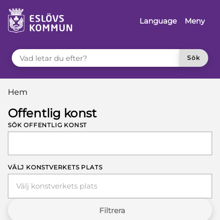
å till innehåll
Language
Meny
VAD LETAR DU EFTER?
Sök
Du är här:
Hem
Offentlig konst
SÖK OFFENTLIG KONST
VÄLJ KONSTVERKETS PLATS
Välj konstverkets plats
Filtrera