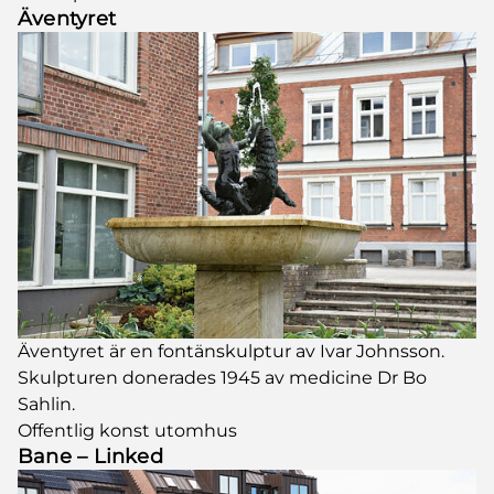
Äventyret
Äventyret är en fontänskulptur av Ivar Johnsson.
Skulpturen donerades 1945 av medicine Dr Bo
Sahlin.
Offentlig konst utomhus
Bane – Linked