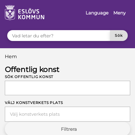
å till innehåll
Language
Meny
VAD LETAR DU EFTER?
Sök
Du är här:
Hem
Offentlig konst
SÖK OFFENTLIG KONST
VÄLJ KONSTVERKETS PLATS
Välj konstverkets plats
Filtrera