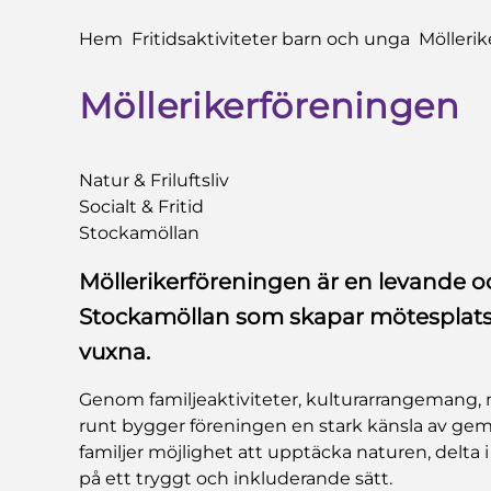
Du är här:
Hem
Fritidsaktiviteter barn och unga
Mölleri
Möllerikerföreningen
Natur & Friluftsliv
Socialt & Fritid
Stockamöllan
Möllerikerföreningen är en levande o
Stockamöllan som skapar mötesplats
vuxna.
Genom familjeaktiviteter, kulturarrangemang,
runt bygger föreningen en stark känsla av gem
familjer möjlighet att upptäcka naturen, delta i
på ett tryggt och inkluderande sätt.